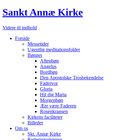
Sankt Annæ Kirke
Videre til indhold
Forside
Messetider
Ugentlig meditationsfolder
Bønner
Aftenbøn
Angelus
Bordbøn
Den Apostolske Trosbekendelse
Fadervor
Gloria
Hil dig Maria
Morgenbøn
Ære være Faderen
Rosenkransen
Kirkens faciliteter
Billeder
Om os
Skt. Annæ Kirke
Redemptoristerne