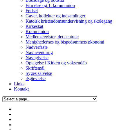
Bodsdage og bodstid
Firmelse og 1. kommunion
Fødsel
Gaver, kollekter og indsamlinger
Katolsk kristendomsundervisning og skolegang
Kirkeskat
Kommunion
Medlemsregister, det centrale
Menighedernes og bispedømmets økonomi
Nadverfaste
Navneændring
Navngivelse
Optagelse i Kirken og voksendåb
Skriftemål
Syges salvelse
Ægtevielse
Links
Kontakt