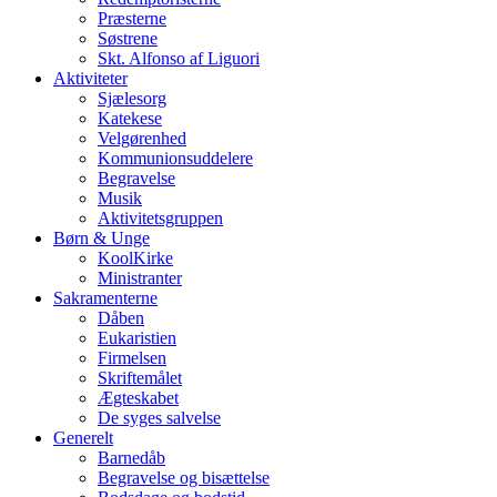
Præsterne
Søstrene
Skt. Alfonso af Liguori
Aktiviteter
Sjælesorg
Katekese
Velgørenhed
Kommunionsuddelere
Begravelse
Musik
Aktivitetsgruppen
Børn & Unge
KoolKirke
Ministranter
Sakramenterne
Dåben
Eukaristien
Firmelsen
Skriftemålet
Ægteskabet
De syges salvelse
Generelt
Barnedåb
Begravelse og bisættelse