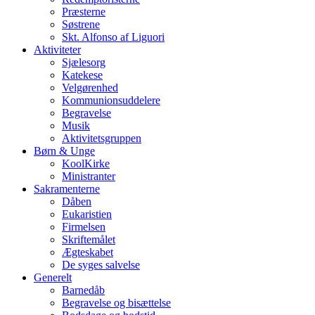
Præsterne
Søstrene
Skt. Alfonso af Liguori
Aktiviteter
Sjælesorg
Katekese
Velgørenhed
Kommunionsuddelere
Begravelse
Musik
Aktivitetsgruppen
Børn & Unge
KoolKirke
Ministranter
Sakramenterne
Dåben
Eukaristien
Firmelsen
Skriftemålet
Ægteskabet
De syges salvelse
Generelt
Barnedåb
Begravelse og bisættelse