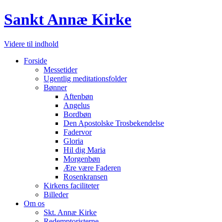
Sankt Annæ Kirke
Videre til indhold
Forside
Messetider
Ugentlig meditationsfolder
Bønner
Aftenbøn
Angelus
Bordbøn
Den Apostolske Trosbekendelse
Fadervor
Gloria
Hil dig Maria
Morgenbøn
Ære være Faderen
Rosenkransen
Kirkens faciliteter
Billeder
Om os
Skt. Annæ Kirke
Redemptoristerne