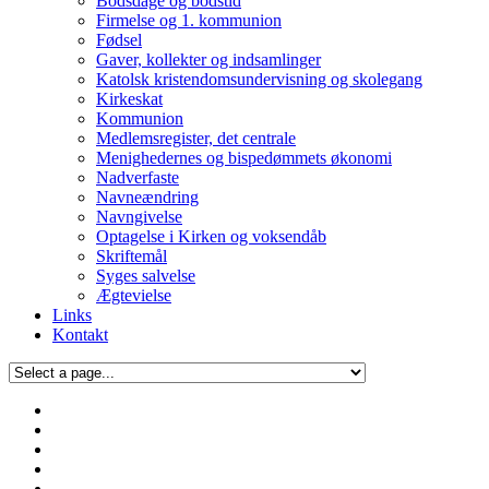
Bodsdage og bodstid
Firmelse og 1. kommunion
Fødsel
Gaver, kollekter og indsamlinger
Katolsk kristendomsundervisning og skolegang
Kirkeskat
Kommunion
Medlemsregister, det centrale
Menighedernes og bispedømmets økonomi
Nadverfaste
Navneændring
Navngivelse
Optagelse i Kirken og voksendåb
Skriftemål
Syges salvelse
Ægtevielse
Links
Kontakt