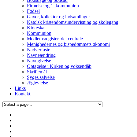
Bodsdage og bodstid
Firmelse og 1. kommunion
Fødsel
Gaver, kollekter og indsamlinger
Katolsk kristendomsundervisning og skolegang
Kirkeskat
Kommunion
Medlemsregister, det centrale
Menighedernes og bispedømmets økonomi
Nadverfaste
Navneændring
Navngivelse
Optagelse i Kirken og voksendåb
Skriftemål
Syges salvelse
Ægtevielse
Links
Kontakt