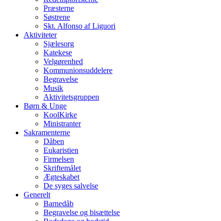
Præsterne
Søstrene
Skt. Alfonso af Liguori
Aktiviteter
Sjælesorg
Katekese
Velgørenhed
Kommunionsuddelere
Begravelse
Musik
Aktivitetsgruppen
Børn & Unge
KoolKirke
Ministranter
Sakramenterne
Dåben
Eukaristien
Firmelsen
Skriftemålet
Ægteskabet
De syges salvelse
Generelt
Barnedåb
Begravelse og bisættelse