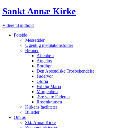
Sankt Annæ Kirke
Videre til indhold
Forside
Messetider
Ugentlig meditationsfolder
Bønner
Aftenbøn
Angelus
Bordbøn
Den Apostolske Trosbekendelse
Fadervor
Gloria
Hil dig Maria
Morgenbøn
Ære være Faderen
Rosenkransen
Kirkens faciliteter
Billeder
Om os
Skt. Annæ Kirke
Redemptoristerne